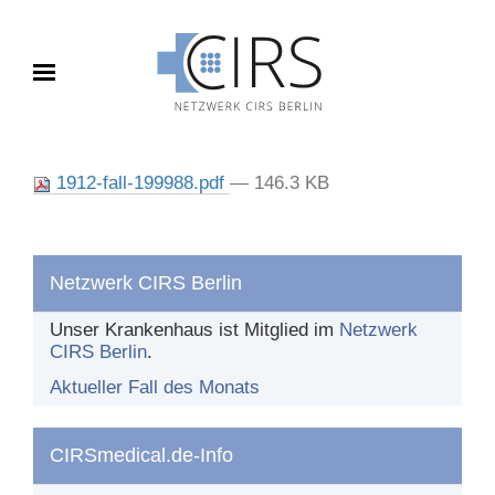
Toggle navigation
FALL DES MONATS
1912-fall-199988.pdf
— 146.3 KB
Aktueller Fall
Archiv
Netzwerk CIRS Berlin
BERICHTEN
Unser Krankenhaus ist Mitglied im
Netzwerk
CIRS Berlin
.
Was und wie berichten?
Aktueller Fall des Monats
Nach dem Bericht
CIRSmedical.de-Info
DAS NETZWERK