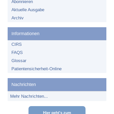
Organisationsstruktur
Abonnieren
Aktuelle Ausgabe
Teilnehmende Einrichtungen
Archiv
Teilnehmer-Bereich
Teilnahme am Netzwerk
Informationen
CIRS
FAQS
Glossar
Patientensicherheit-Online
Nachrichten
Mehr Nachrichten...
Hier geht's zum