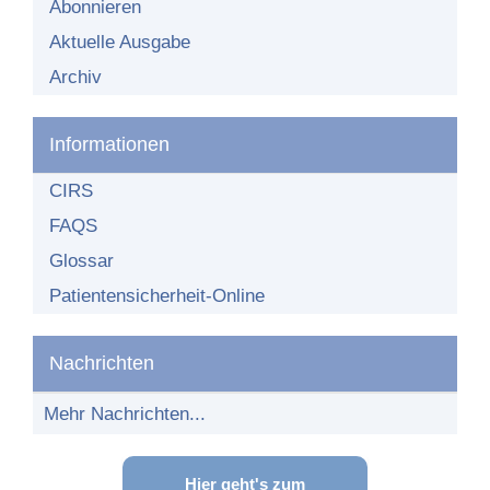
Organisationsstruktur
Abonnieren
Aktuelle Ausgabe
Teilnehmende Einrichtungen
Archiv
Teilnehmer-Bereich
Teilnahme am Netzwerk
Informationen
CIRS
FAQS
Glossar
Patientensicherheit-Online
Nachrichten
Mehr Nachrichten...
Hier geht's zum