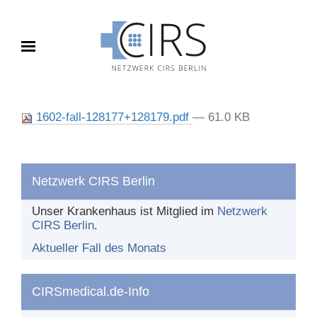
Toggle navigation
FALL DES MONATS
1602-fall-128177+128179.pdf
— 61.0 KB
Aktueller Fall
Archiv
Netzwerk CIRS Berlin
BERICHTEN
Unser Krankenhaus ist Mitglied im
Netzwerk
CIRS Berlin
.
Was und wie berichten?
Aktueller Fall des Monats
Nach dem Bericht
CIRSmedical.de-Info
DAS NETZWERK