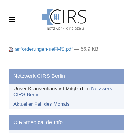
Toggle navigation
FALL DES MONATS
anforderungen-ueFMS.pdf
— 56.9 KB
Aktueller Fall
Archiv
Netzwerk CIRS Berlin
BERICHTEN
Unser Krankenhaus ist Mitglied im
Netzwerk
CIRS Berlin
.
Was und wie berichten?
Aktueller Fall des Monats
Nach dem Bericht
CIRSmedical.de-Info
DAS NETZWERK