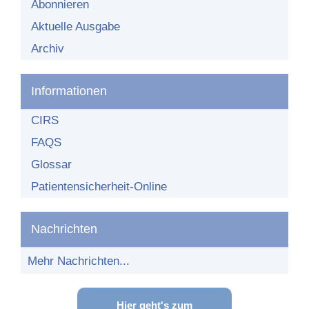
Organisationsstruktur
Abonnieren
Aktuelle Ausgabe
Teilnehmende Einrichtungen
Archiv
Teilnehmer-Bereich
Teilnahme am Netzwerk
Informationen
CIRS
FAQS
Glossar
Patientensicherheit-Online
Nachrichten
Mehr Nachrichten...
Hier geht's zum