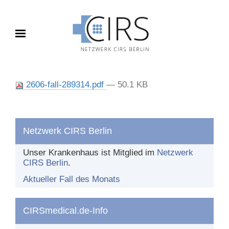
Toggle navigation
FALL DES MONATS
2606-fall-289314.pdf
— 50.1 KB
Aktueller Fall
Archiv
Netzwerk CIRS Berlin
BERICHTEN
Unser Krankenhaus ist Mitglied im
Netzwerk
CIRS Berlin
.
Was und wie berichten?
Aktueller Fall des Monats
Nach dem Bericht
CIRSmedical.de-Info
DAS NETZWERK