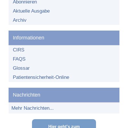
Organisationsstruktur
Abonnieren
Aktuelle Ausgabe
Teilnehmende Einrichtungen
Archiv
Teilnehmer-Bereich
Teilnahme am Netzwerk
Informationen
CIRS
FAQS
Glossar
Patientensicherheit-Online
Nachrichten
Mehr Nachrichten...
Hier geht's zum