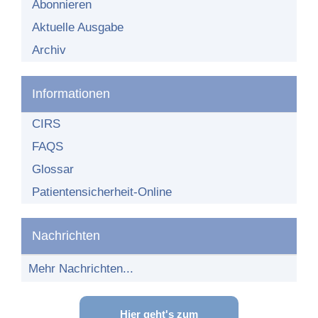
Organisationsstruktur
Abonnieren
Aktuelle Ausgabe
Teilnehmende Einrichtungen
Archiv
Teilnehmer-Bereich
Teilnahme am Netzwerk
Informationen
CIRS
FAQS
Glossar
Patientensicherheit-Online
Nachrichten
Mehr Nachrichten...
Hier geht's zum