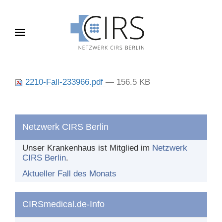
Toggle navigation
FALL DES MONATS
2210-Fall-233966.pdf
— 156.5 KB
Aktueller Fall
Archiv
Netzwerk CIRS Berlin
BERICHTEN
Unser Krankenhaus ist Mitglied im
Netzwerk
CIRS Berlin
.
Was und wie berichten?
Aktueller Fall des Monats
Nach dem Bericht
CIRSmedical.de-Info
DAS NETZWERK