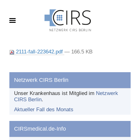
Toggle navigation
FALL DES MONATS
2111-fall-223642.pdf
— 166.5 KB
Aktueller Fall
Archiv
Netzwerk CIRS Berlin
BERICHTEN
Unser Krankenhaus ist Mitglied im
Netzwerk
CIRS Berlin
.
Was und wie berichten?
Aktueller Fall des Monats
Nach dem Bericht
CIRSmedical.de-Info
DAS NETZWERK