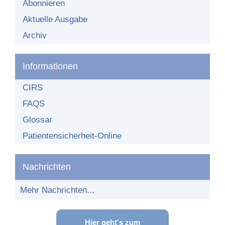
Organisationsstruktur
Abonnieren
Aktuelle Ausgabe
Teilnehmende Einrichtungen
Archiv
Teilnehmer-Bereich
Teilnahme am Netzwerk
Informationen
CIRS
FAQS
Glossar
Patientensicherheit-Online
Nachrichten
Mehr Nachrichten...
Hier geht's zum