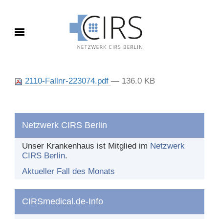
Toggle navigation
FALL DES MONATS
2110-Fallnr-223074.pdf
— 136.0 KB
Aktueller Fall
Archiv
Netzwerk CIRS Berlin
BERICHTEN
Unser Krankenhaus ist Mitglied im
Netzwerk
CIRS Berlin
.
Was und wie berichten?
Aktueller Fall des Monats
Nach dem Bericht
CIRSmedical.de-Info
DAS NETZWERK